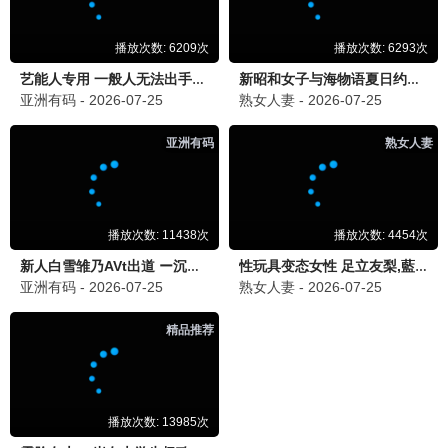
草草推荐
西虹市首富
沈腾花钱特烦恼 · 2018
9.2
2018
草草影院·轻松时光